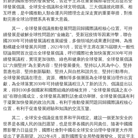
對新的國際形勢的發展變化，習近平主席在重要國際場合先后提出全
球發展倡議、全球安全倡議和全球文明倡議。三大倡議彼此聯系、相
互呼應，是中國推動人類命運共同體理念走深走實的重要舉措，對推
動完善全球治理體系具有重大意義。
其一，全球發展倡議推動發展問題回歸國際議程核心位置。可持
續發展是破解全球性問題的“金鑰匙”。受新冠疫情等因素沖擊，聯合
國2030年可持續發展議程進展緩慢，多個領域的成果遭到逆轉。為推
動構建全球發展共同體，2021年9月，習近平主席在第76屆聯大一般性
辯論期間首次提出全球發展倡議，呼吁國際社會加快落實2030年可持
續發展議程，實現更加強勁、綠色和健康的全球發展。全球發展倡議
以“六個堅持”為主要內容：堅持發展優先、堅持以人民為中心、堅持
普惠包容、堅持創新驅動、堅持人與自然和諧共生、堅持行動導向。
全球發展倡議在理念、資源、機制等多個層面為全球發展治理作出貢
獻，為全球落實2030年可持續發展議程注入了新的活力。倡議提出以
來，得到100多個國家和國際組織的積極支持，“全球發展倡議之友小
組”在聯合國成立，全球發展高層對話會成功舉辦。全球發展倡議有利
于凝聚加快發展的政治共識，有利于推動發展問題回歸國際議程核心
位置，有利于促進發展經驗和知識的交流互鑒。
其二，全球安全倡議促進世界和平與穩定。建設一個更加安全的
世界是各國人民的強烈愿望，也是世界各國的共同責任。隨著中國國
際影響力日益提升，國際社會對中國在全球安全治理中發揮更大作用
提出了更高期望。2022年4月，面對國際安全局勢復雜變化，習近平主