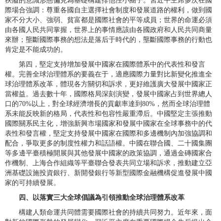
狹隘的意識形態偏見為基礎構建排他性小圈子。習近平主席多次在國
際場合強調：尊重各國自主選擇社會制度和發展道路的權利，做到國
家不分大小、強弱、貧富都是國際社會的平等成員；世界的命運必須
由各國人民共同掌握，世界上的事情應該由各國政府和人民共同商量
來辦；壟斷國際事務的想法是落后于時代的，壟斷國際事務的行動也
肯定是不能成功的。
第四，堅定支持增加發展中國家在國際體系中的代表性和發言
權。完善全球治理體系的要義在于，適應國際力量對比新變化推進全
球治理體系改革，體現各方關切和訴求，更好維護廣大發展中國家正
當權益。過去數十年，國際格局深刻演變，發展中國家占到世界總人
口的70%以上，對全球經濟增長的貢獻率達到80%，然而全球治理體
系未能反映新的格局，代表性和包容性嚴重滯后。中國堅定主張推動
國際關系民主化，增強新興市場國家和發展中國家在全球事務中的代
表性和發言權，堅定支持發展中國家在國際和多邊機制內加強協調和
配合，爭取更多的制度性權力和話語權。中國在聯合國、二十國集團
等多邊平臺積極開展與其他發展中國家的政策協調，通過金磚國家合
作機制、上海合作組織等平臺聯合發表共同立場和訴求，推動建立亞
洲基礎設施投資銀行、新開發銀行等新型國際金融機構促進發展中國
家的可持續發展。
四、以落實三大全球倡議為引領推動全球治理體系改革
構建人類命運共同體需要國際社會的持續共同努力。近年來，面