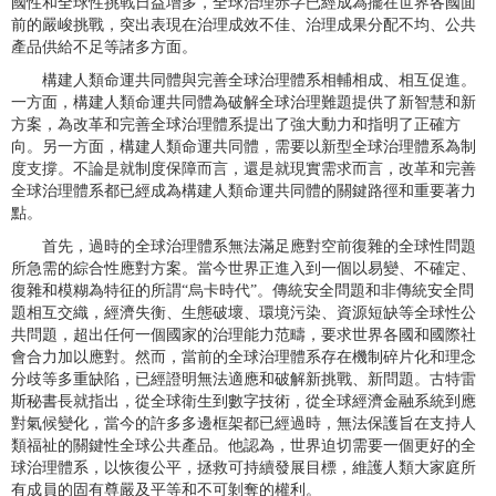
國性和全球性挑戰日益增多，全球治理赤字已經成為擺在世界各國面
前的嚴峻挑戰，突出表現在治理成效不佳、治理成果分配不均、公共
產品供給不足等諸多方面。
構建人類命運共同體與完善全球治理體系相輔相成、相互促進。
一方面，構建人類命運共同體為破解全球治理難題提供了新智慧和新
方案，為改革和完善全球治理體系提出了強大動力和指明了正確方
向。另一方面，構建人類命運共同體，需要以新型全球治理體系為制
度支撐。不論是就制度保障而言，還是就現實需求而言，改革和完善
全球治理體系都已經成為構建人類命運共同體的關鍵路徑和重要著力
點。
首先，過時的全球治理體系無法滿足應對空前復雜的全球性問題
所急需的綜合性應對方案。當今世界正進入到一個以易變、不確定、
復雜和模糊為特征的所謂“烏卡時代”。傳統安全問題和非傳統安全問
題相互交織，經濟失衡、生態破壞、環境污染、資源短缺等全球性公
共問題，超出任何一個國家的治理能力范疇，要求世界各國和國際社
會合力加以應對。然而，當前的全球治理體系存在機制碎片化和理念
分歧等多重缺陷，已經證明無法適應和破解新挑戰、新問題。古特雷
斯秘書長就指出，從全球衛生到數字技術，從全球經濟金融系統到應
對氣候變化，當今的許多多邊框架都已經過時，無法保護旨在支持人
類福祉的關鍵性全球公共產品。他認為，世界迫切需要一個更好的全
球治理體系，以恢復公平，拯救可持續發展目標，維護人類大家庭所
有成員的固有尊嚴及平等和不可剝奪的權利。