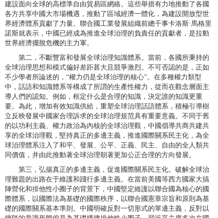
建設面向全球的高標準自由貿易區網絡。這些舉措有力地推動了各國
各方共享中國大市場機遇，推動了區域經濟一體化，為建設開放型世
界經濟體系貢獻了力量。聯合國工業發展組織前總干事卡洛斯·馬格里
諾斯就表示，中國已經成為推進全球治理的負責任的貢獻者，是拉動
世界經濟擺脫危機的主力軍。
第二，不斷豐富和發展全球治理知識體系。當前，各國所秉持的
全球治理思想和模式偏好差距甚大且競爭激烈。不可否認的是，正如
不少學者所論述的，“權力仍是全球治理的核心”。在多種權力類型
中，話語和知識體系等構成了所謂的生產性權力，從而在觀念層面主
導人們的認知。例如，框定什么是合理的知識，決定誰的知識更重
要。為此，增加有效知識供給，重塑全球治理話語體系，積極引導樹
立反映發展中國家合理訴求的全球治理規范具有重要意義。不同于舊
的以功利主義、權力政治為內核的全球治理觀，中國倡導共商共建共
享的全球治理觀，堅持真正的多邊主義，推進國際關系民主化，為全
球治理體系注入了和平、發展、公平、正義、民主、自由的全人類共
同價值，并由此推動著全球治理朝著更加公正合理的方向發展。
第三，弘揚真正的多邊主義，促進國際關系民主化。破解全球治
理難題的出路在于維護和踐行多邊主義。在當前美國等西方國家大搞
陣營化和排他性小圈子的背景下，中國堅定維護以聯合國為核心的國
際體系，以國際法為基礎的國際秩序，以聯合國憲章宗旨和原則為基
礎的國際關系基本準則。中國明確反對一切形式的單邊主義，反對以