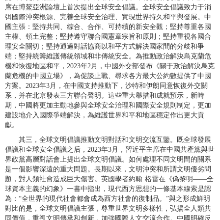
席在博鰲亞洲論壇上首次提出全球安全倡議。全球安全倡議致力于消
弭國際沖突根源、完善全球安全治理、實現世界持久和平與發展。中
國主張：堅持共同、綜合、合作、可持續的新安全觀；堅持尊重各國
主權、領土完整；堅持遵守聯合國憲章宗旨和原則；堅持重視各國合
理安全關切；堅持通過對話協商以和平方式解決國家間的分歧和爭
端；堅持統籌維護傳統領域和非傳統安全。為推動政治解決烏克蘭危
機和恢復地區和平，2023年2月，中國外交部發布《關于政治解決烏克
蘭危機的中國立場》，為促談止戰、尋求各方最大公約數提供了中國
方案。2023年3月，在中國支持推動下，沙特和伊朗同意恢復外交關
系，并在北京發表三方聯合聲明。這些重大舉措和成就預示，新時
期，中國將更加主動地參與全球安全治理和國際安全規則制定，更加
建設地介入國際爭端解決，為維護世界和平和地區穩定作出更大貢
獻。
其三，全球文明倡議推動文明對話和文明交流互鑒。既全球發展
倡議和全球安全倡議之后，2023年3月，習近平主席在中國共產黨與世
界政黨高層對話會上提出全球文明倡議。如何處理不同文明間的關系
是一個影響深遠的重大問題。長期以來，文明沖突和所謂文明優劣問
題，對人類社會造成巨大傷害。英國學者約翰·格雷在《偽黎明——全
球資本主義的幻象》一書中指出，現代西方思想的一條基本線索是認
為：“全世界的現代社會都會成為西方社會的復制品。”與之形成鮮明
對比的是，全球文明倡議主張，尊重世界文明多樣性，弘揚全人類共
同價值，重視文明傳承和創新，加強國際人文交流合作。中國明確反