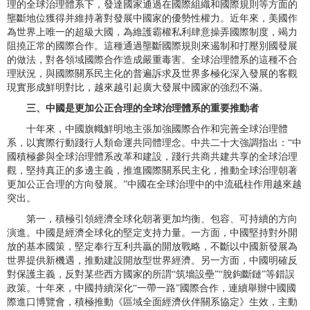
理的全球治理體系下，發達國家通過在國際組織和國際規則等方面的
壟斷地位獲得并維持著對發展中國家的優勢性權力。近年來，美國作
為世界上唯一的超級大國，為維護霸權私利肆意操弄國際制度，竭力
阻撓正常的國際合作。這種通過壟斷國際規則來遏制和打壓別國發展
的做法，對各領域國際合作造成嚴重毒害。全球治理體系的這種不合
理狀況，與國際關系民主化的普遍訴求及世界多極化深入發展的客觀
現實形成鮮明對比，越來越引起廣大發展中國家的強烈不滿。
三、中國是更加公正合理的全球治理體系的重要推動者
十年來，中國旗幟鮮明地主張加強國際合作和完善全球治理體
系，以實際行動踐行人類命運共同體理念。中共二十大強調指出：“中
國積極參與全球治理體系改革和建設，踐行共商共建共享的全球治理
觀，堅持真正的多邊主義，推進國際關系民主化，推動全球治理朝著
更加公正合理的方向發展。”中國在全球治理中的中流砥柱作用越來越
突出。
第一，積極引領經濟全球化朝著更加均衡、包容、可持續的方向
演進。中國是經濟全球化的堅定支持力量。一方面，中國堅持對外開
放的基本國策，堅定奉行互利共贏的開放戰略，不斷以中國新發展為
世界提供新機遇，推動建設開放型世界經濟。另一方面，中國明確反
對保護主義，反對某些西方國家的所謂“筑墻設壘”“脫鉤斷鏈”等錯誤
政策。十年來，中國持續深化“一帶一路”國際合作，連續舉辦中國國
際進口博覽會，積極推動《區域全面經濟伙伴關系協定》生效，主動