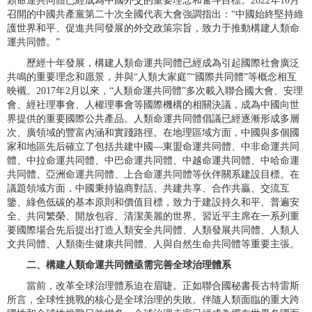
類命運共同體已經成為中國外交的重要理念和奮斗目標。2022年10月
召開的中國共產黨第二十次全國代表大會強調指出：“中國始終堅持維
護世界和平、促進共同發展的外交政策宗旨，致力于推動構建人類命
運共同體。”
歷經十年發展，構建人類命運共同體已經成為引起國際社會廣泛
共鳴的重要理念和愿景，并與“人類大家庭”“國際共同體”等概念相互
映襯。2017年2月以來，“人類命運共同體”多次載入聯合國大會、安理
會、經社理事會、人權理事會等國際機構的相關決議，成為中國向世
界提供的重要國際公共產品。人類命運共同體倡議已經逐漸形成多層
次、廣領域的豐富內涵和實踐路徑。在地理區域方面，中國與多個國
家和地區先后確立了包括共建中國—東盟命運共同體、中非命運共同
體、中拉命運共同體、中巴命運共同體、中越命運共同體、中哈命運
共同體、亞洲命運共同體、上合命運共同體等伙伴關系建設目標。在
議題領域方面，中國秉持協商對話、共建共享、合作共贏、交流互
鑒、綠色低碳的基本原則和價值目標，致力于建設持久和平、普遍安
全、共同繁榮、開放包容、清潔美麗的世界。習近平主席在一系列重
要國際場合先后提出打造人類安全共同體、人類發展共同體、人類人
文共同體、人類衛生健康共同體、人與自然生命共同體等重要主張。
二、構建人類命運共同體亟需完善全球治理體系
當前，改革全球治理體系迫在眉睫。正如聯合國秘書長古特雷斯
所言，全球性挑戰的核心是全球治理的失敗。伴隨人類面臨的重大跨