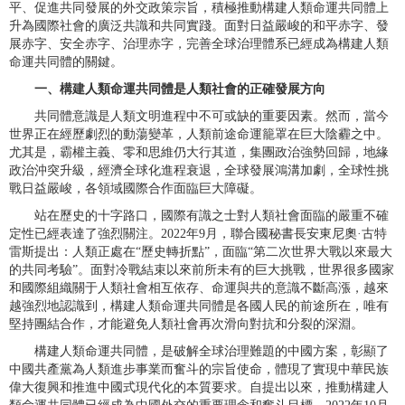
平、促進共同發展的外交政策宗旨，積極推動構建人類命運共同體上
升為國際社會的廣泛共識和共同實踐。面對日益嚴峻的和平赤字、發
展赤字、安全赤字、治理赤字，完善全球治理體系已經成為構建人類
命運共同體的關鍵。
一、構建人類命運共同體是人類社會的正確發展方向
共同體意識是人類文明進程中不可或缺的重要因素。然而，當今
世界正在經歷劇烈的動蕩變革，人類前途命運籠罩在巨大陰霾之中。
尤其是，霸權主義、零和思維仍大行其道，集團政治強勢回歸，地緣
政治沖突升級，經濟全球化進程衰退，全球發展鴻溝加劇，全球性挑
戰日益嚴峻，各領域國際合作面臨巨大障礙。
站在歷史的十字路口，國際有識之士對人類社會面臨的嚴重不確
定性已經表達了強烈關注。2022年9月，聯合國秘書長安東尼奧·古特
雷斯提出：人類正處在“歷史轉折點”，面臨“第二次世界大戰以來最大
的共同考驗”。面對冷戰結束以來前所未有的巨大挑戰，世界很多國家
和國際組織關于人類社會相互依存、命運與共的意識不斷高漲，越來
越強烈地認識到，構建人類命運共同體是各國人民的前途所在，唯有
堅持團結合作，才能避免人類社會再次滑向對抗和分裂的深淵。
構建人類命運共同體，是破解全球治理難題的中國方案，彰顯了
中國共產黨為人類進步事業而奮斗的宗旨使命，體現了實現中華民族
偉大復興和推進中國式現代化的本質要求。自提出以來，推動構建人