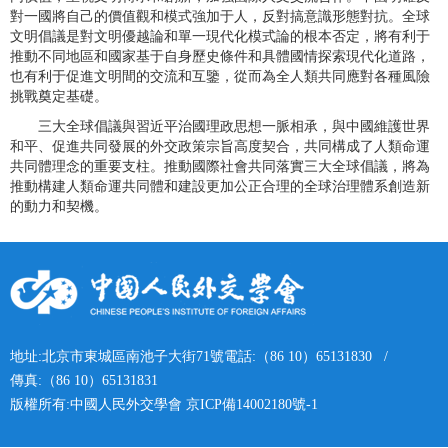
對一國將自己的價值觀和模式強加于人，反對搞意識形態對抗。全球
文明倡議是對文明優越論和單一現代化模式論的根本否定，將有利于
推動不同地區和國家基于自身歷史條件和具體國情探索現代化道路，
也有利于促進文明間的交流和互鑒，從而為全人類共同應對各種風險
挑戰奠定基礎。
三大全球倡議與習近平治國理政思想一脈相承，與中國維護世界
和平、促進共同發展的外交政策宗旨高度契合，共同構成了人類命運
共同體理念的重要支柱。推動國際社會共同落實三大全球倡議，將為
推動構建人類命運共同體和建設更加公正合理的全球治理體系創造新
的動力和契機。
地址:
北京市東城區南池子大街71號
電話:（86 10）65131830 /
傳真:
（86 10）65131831
版權所有:
中國人民外交學會
京ICP備14002180號-1