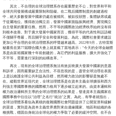
其次，不合理的全球治理體系存在嚴重歷史不公，對世界和平和
全球共同發展構成嚴重限制和阻礙。在二戰后國際制度的創建過程
中，絕大多數發展中國家仍處在被殖民、被奴役狀態，集體缺席或處
于從屬地位。獲得政治獨立后，發展中國家面臨振興經濟、實現獨立
自主發展的重要任務。然而，不平等的國際政治經濟秩序始終沒有得
到根本改善。對于廣大發展中國家而言，獲得平等的代表性和話語權
不僅關乎尊嚴，而且關乎安全和發展利益。為此，國際社會要求建設
更加公平合理的全球治理體系的呼聲越來越高。2022年9月，古特雷斯
秘書長在第77屆聯合國大會上就直截了當地表示：“今天的全球金融體
系是由富裕國家幾十年前創建的，為它們的利益服務，擴大并強化了
不平等，需要進行深刻的結構改革。”
再次，現有的全球治理體系無法有效反映廣大發展中國家的意愿
和訴求，因而嚴重缺乏合法性。不容忽視的是，盡管全球治理在表面
上是以維護全球公共利益為目標，然而權力政治的影響卻是無處不
在。縱觀世界近現代史，全球治理體系是在資本主義全球擴張和西方
列強主導國際事務的國際權力格局下逐步確立起來的。由資本邏輯和
權力政治邏輯所主導的全球治理體系的結果是，發達資本主義國家在
國際事務中往往以“治理”之名行“統治”之實。為此，有學者就指出，
全球治理體系看似為累積的復雜國際社會問題提供了公開宣泄和緩解
的渠道，實則是為資本主義世界應對來自邊緣國家、地區和組織的各
種挑戰，穩固自身統治全球化的權力爭取了必要的緩沖空間。在不合